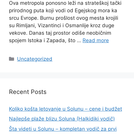
Ova metropola ponosno leži na strateškoj tački
prirodnog puta koji vodi od Egejskog mora ka
srcu Evrope. Burnu prošlost ovog mesta krojili
su Rimljani, Vizantinci i Osmanlije kroz duge
vekove. Danas taj prostor odiše neobičnim
spojem Istoka i Zapada, što …
Read more
Categories
Uncategorized
Recent Posts
Koliko košta letovanje u Solunu – cene i budžet
Najlepše plaže blizu Soluna (Halkidiki vodič)
Šta videti u Solunu – kompletan vodič za prvi